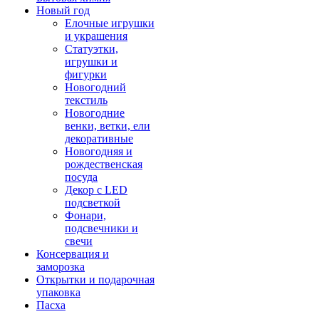
Новый год
Елочные игрушки
и украшения
Статуэтки,
игрушки и
фигурки
Новогодний
текстиль
Новогодние
венки, ветки, ели
декоративные
Новогодняя и
рождественская
посуда
Декор с LED
подсветкой
Фонари,
подсвечники и
свечи
Консервация и
заморозка
Открытки и подарочная
упаковка
Пасха