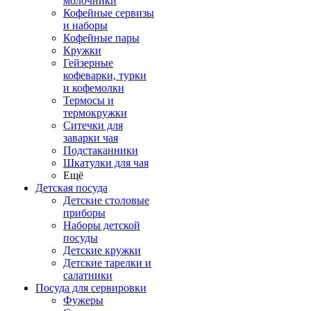
молочники
Кофейные сервизы
и наборы
Кофейные пары
Кружки
Гейзерные
кофеварки, турки
и кофемолки
Термосы и
термокружки
Ситечки для
заварки чая
Подстаканники
Шкатулки для чая
Ещё
Детская посуда
Детские столовые
приборы
Наборы детской
посуды
Детские кружки
Детские тарелки и
салатники
Посуда для сервировки
Фужеры