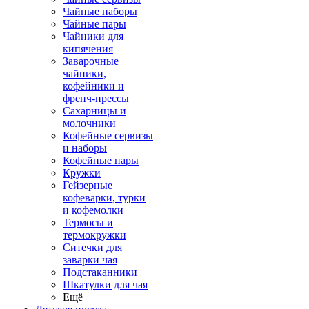
Чайные наборы
Чайные пары
Чайники для
кипячения
Заварочные
чайники,
кофейники и
френч-прессы
Сахарницы и
молочники
Кофейные сервизы
и наборы
Кофейные пары
Кружки
Гейзерные
кофеварки, турки
и кофемолки
Термосы и
термокружки
Ситечки для
заварки чая
Подстаканники
Шкатулки для чая
Ещё