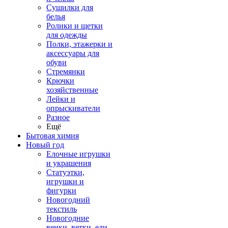
Сушилки для
белья
Ролики и щетки
для одежды
Полки, этажерки и
аксессуары для
обуви
Стремянки
Крючки
хозяйственные
Лейки и
опрыскиватели
Разное
Ещё
Бытовая химия
Новый год
Елочные игрушки
и украшения
Статуэтки,
игрушки и
фигурки
Новогодний
текстиль
Новогодние
венки, ветки, ели