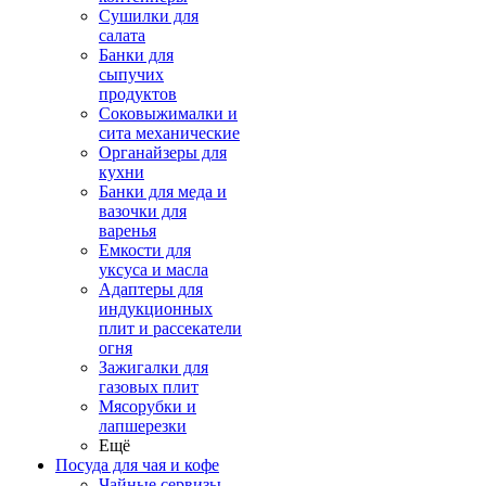
Сушилки для
салата
Банки для
сыпучих
продуктов
Соковыжималки и
сита механические
Органайзеры для
кухни
Банки для меда и
вазочки для
варенья
Емкости для
уксуса и масла
Адаптеры для
индукционных
плит и рассекатели
огня
Зажигалки для
газовых плит
Мясорубки и
лапшерезки
Ещё
Посуда для чая и кофе
Чайные сервизы