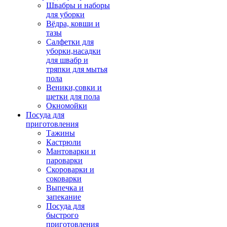
Швабры и наборы
для уборки
Вёдра, ковши и
тазы
Салфетки для
уборки,насадки
для швабр и
тряпки для мытья
пола
Веники,совки и
щетки для пола
Окномойки
Посуда для
приготовления
Тажины
Кастрюли
Мантоварки и
пароварки
Скороварки и
соковарки
Выпечка и
запекание
Посуда для
быстрого
приготовления