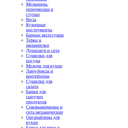
Мельницы.
перцемолки и
ступки
Весы
Кухонные
инструменты
Барные аксессуары
Терки и
овощерезки
Дуршлаги и сита
Сушилки для
посуды
Мелочи для кухни
Ланч-боксы и
контейнеры
Сушилки для
салата
Банки для
сыпучих
продуктов
Соковыжималки и
сита механические
Органайзеры для
кухни
Банки для меда и