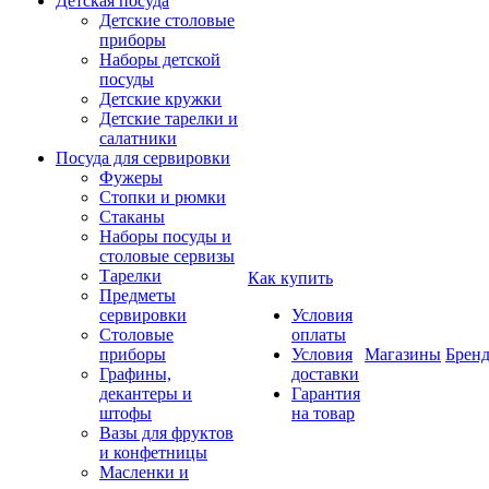
Детская посуда
Детские столовые
приборы
Наборы детской
посуды
Детские кружки
Детские тарелки и
салатники
Посуда для сервировки
Фужеры
Стопки и рюмки
Стаканы
Наборы посуды и
столовые сервизы
Тарелки
Как купить
Предметы
сервировки
Условия
Столовые
оплаты
приборы
Условия
Магазины
Брен
Графины,
доставки
декантеры и
Гарантия
штофы
на товар
Вазы для фруктов
и конфетницы
Масленки и