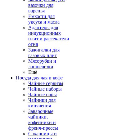
вазочки для
варенья
Емкости для
уксуса и масла
Адаптеры для
индукционных
плит и рассекатели
огня
Зажигалки для
газовых плит
Мясорубки и
лапшерезки
Ещё
Посуда для чая и кофе
Чайные сервизы
Чайные наборы
Чайные пары
Чайники для
кипячения
Заварочные
чайники,
кофейники и
френч-прессы
Сахарницы и