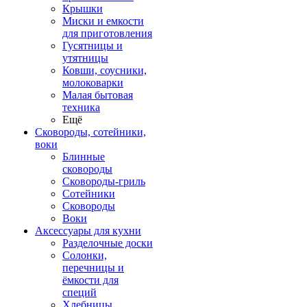
Крышки
Миски и емкости
для приготовления
Гусятницы и
утятницы
Ковши, соусники,
молоковарки
Малая бытовая
техника
Ещё
Сковороды, сотейники,
воки
Блинные
сковороды
Сковороды-гриль
Сотейники
Сковороды
Воки
Аксессуары для кухни
Разделочные доски
Солонки,
перечницы и
ёмкости для
специй
Хлебницы