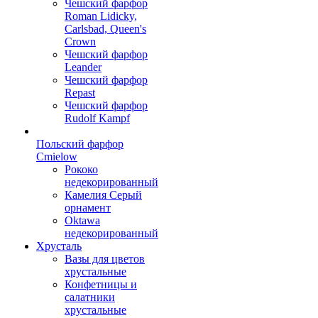
Чешский фарфор
Roman Lidicky,
Carlsbad, Queen's
Crown
Чешский фарфор
Leander
Чешский фарфор
Repast
Чешский фарфор
Rudolf Kampf
Польский фарфор
Сmielow
Рококо
недекорированный
Камелия Серый
орнамент
Oktawa
недекорированный
Хрусталь
Вазы для цветов
хрустальные
Конфетницы и
салатники
хрустальные