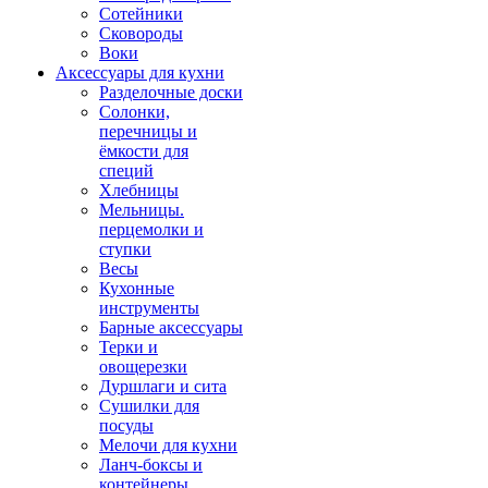
Сотейники
Сковороды
Воки
Аксессуары для кухни
Разделочные доски
Солонки,
перечницы и
ёмкости для
специй
Хлебницы
Мельницы.
перцемолки и
ступки
Весы
Кухонные
инструменты
Барные аксессуары
Терки и
овощерезки
Дуршлаги и сита
Сушилки для
посуды
Мелочи для кухни
Ланч-боксы и
контейнеры