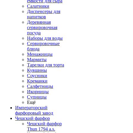
емкости для сыра
Салатники
Диспенсеры для
напитков
Деревянная
сервировочная
посуда
Наборы для воды
Сервировочные
блюда
Менажницы
Мармиты
Тарелки для торта
Кувшины
Соусники
Креманки
Салфетницы
Икорницы
Супницы
Ещё
Императорский
фарфоровый завод
Чешский фарфор
Чешский фарфор
Thun 1794 a.s.