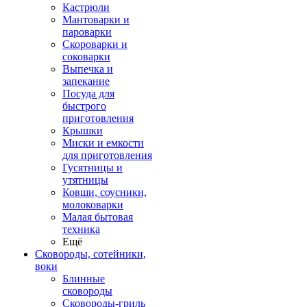
Кастрюли
Мантоварки и
пароварки
Скороварки и
соковарки
Выпечка и
запекание
Посуда для
быстрого
приготовления
Крышки
Миски и емкости
для приготовления
Гусятницы и
утятницы
Ковши, соусники,
молоковарки
Малая бытовая
техника
Ещё
Сковороды, сотейники,
воки
Блинные
сковороды
Сковороды-гриль