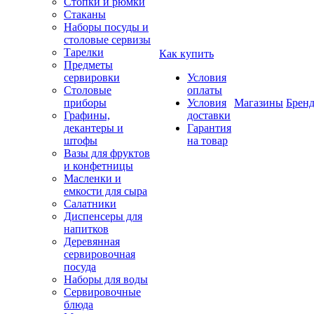
Стопки и рюмки
Стаканы
Наборы посуды и
столовые сервизы
Тарелки
Как купить
Предметы
сервировки
Условия
Столовые
оплаты
приборы
Условия
Магазины
Брен
Графины,
доставки
декантеры и
Гарантия
штофы
на товар
Вазы для фруктов
и конфетницы
Масленки и
емкости для сыра
Салатники
Диспенсеры для
напитков
Деревянная
сервировочная
посуда
Наборы для воды
Сервировочные
блюда