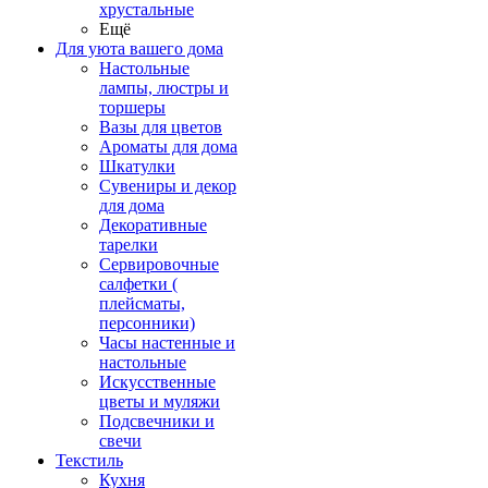
хрустальные
Ещё
Для уюта вашего дома
Настольные
лампы, люстры и
торшеры
Вазы для цветов
Ароматы для дома
Шкатулки
Сувениры и декор
для дома
Декоративные
тарелки
Сервировочные
салфетки (
плейсматы,
персонники)
Часы настенные и
настольные
Искусственные
цветы и муляжи
Подсвечники и
свечи
Текстиль
Кухня