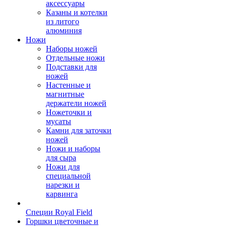
аксессуары
Казаны и котелки
из литого
алюминия
Ножи
Наборы ножей
Отдельные ножи
Подставки для
ножей
Настенные и
магнитные
держатели ножей
Ножеточки и
мусаты
Камни для заточки
ножей
Ножи и наборы
для сыра
Ножи для
специальной
нарезки и
карвинга
Специи Royal Field
Горшки цветочные и