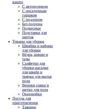
кашпо
С автополивом
С посадочным
горшком
С поддоном
Без поддона
Подвесные
Подставки для
цветов
Товары для уборки
Швабры и наборы
для уборки
Вёдра, ковши и
тазы
Салфетки для
уборки,насадки
для швабр и
тряпки для мытья
пола
Веники,совки и
щетки для пола
Окномойки
Посуда для
приготовления
Тажины