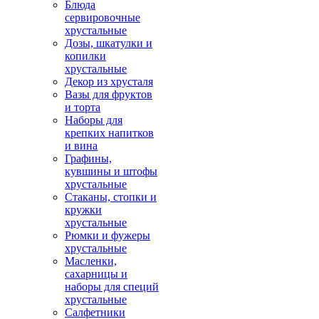
Блюда
сервировочные
хрустальные
Дозы, шкатулки и
копилки
хрустальные
Декор из хрусталя
Вазы для фруктов
и торта
Наборы для
крепких напитков
и вина
Графины,
кувшины и штофы
хрустальные
Стаканы, стопки и
кружки
хрустальные
Рюмки и фужеры
хрустальные
Масленки,
сахарницы и
наборы для специй
хрустальные
Салфетники