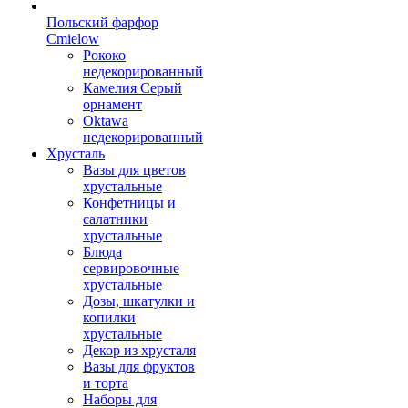
Польский фарфор
Сmielow
Рококо
недекорированный
Камелия Серый
орнамент
Oktawa
недекорированный
Хрусталь
Вазы для цветов
хрустальные
Конфетницы и
салатники
хрустальные
Блюда
сервировочные
хрустальные
Дозы, шкатулки и
копилки
хрустальные
Декор из хрусталя
Вазы для фруктов
и торта
Наборы для