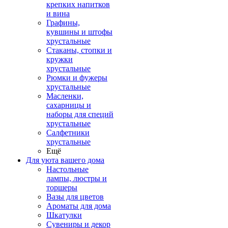
крепких напитков
и вина
Графины,
кувшины и штофы
хрустальные
Стаканы, стопки и
кружки
хрустальные
Рюмки и фужеры
хрустальные
Масленки,
сахарницы и
наборы для специй
хрустальные
Салфетники
хрустальные
Ещё
Для уюта вашего дома
Настольные
лампы, люстры и
торшеры
Вазы для цветов
Ароматы для дома
Шкатулки
Сувениры и декор