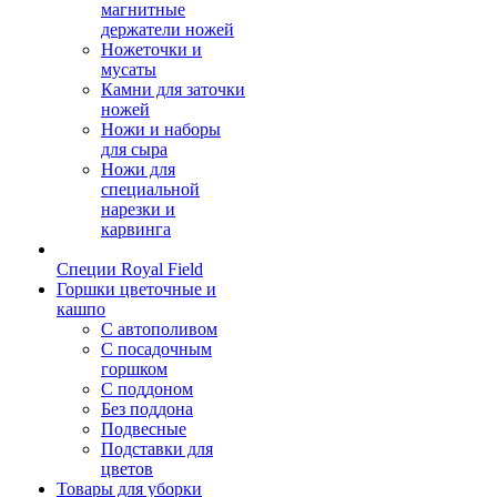
магнитные
держатели ножей
Ножеточки и
мусаты
Камни для заточки
ножей
Ножи и наборы
для сыра
Ножи для
специальной
нарезки и
карвинга
Специи Royal Field
Горшки цветочные и
кашпо
С автополивом
С посадочным
горшком
С поддоном
Без поддона
Подвесные
Подставки для
цветов
Товары для уборки