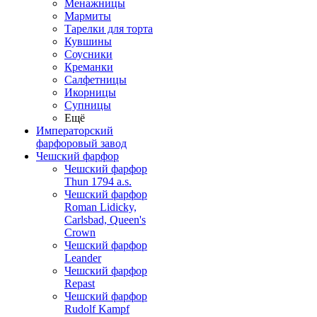
Менажницы
Мармиты
Тарелки для торта
Кувшины
Соусники
Креманки
Салфетницы
Икорницы
Супницы
Ещё
Императорский
фарфоровый завод
Чешский фарфор
Чешский фарфор
Thun 1794 a.s.
Чешский фарфор
Roman Lidicky,
Carlsbad, Queen's
Crown
Чешский фарфор
Leander
Чешский фарфор
Repast
Чешский фарфор
Rudolf Kampf