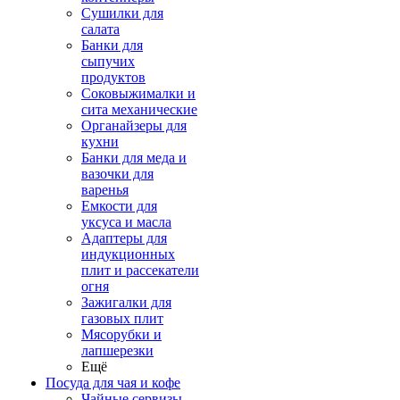
Сушилки для
салата
Банки для
сыпучих
продуктов
Соковыжималки и
сита механические
Органайзеры для
кухни
Банки для меда и
вазочки для
варенья
Емкости для
уксуса и масла
Адаптеры для
индукционных
плит и рассекатели
огня
Зажигалки для
газовых плит
Мясорубки и
лапшерезки
Ещё
Посуда для чая и кофе
Чайные сервизы