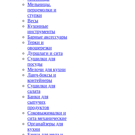
Мельницы.
перцемолки и
ступки
Весы
Кухонные
инструменты
Барные аксессуары
Терки и
овощерезки
Дуршлаги и сита
Сушилки для
посуды
Мелочи для кухни
Ланч-боксы и
контейнеры
Сушилки для
салата
Банки для
сыпучих
продуктов
Соковыжималки и
сита механические
Органайзеры для
кухни
Банки для меда и