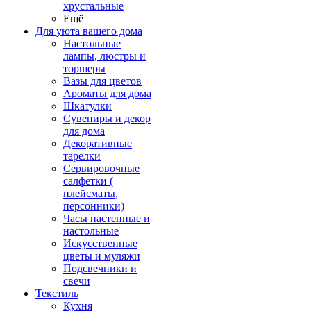
хрустальные
Ещё
Для уюта вашего дома
Настольные
лампы, люстры и
торшеры
Вазы для цветов
Ароматы для дома
Шкатулки
Сувениры и декор
для дома
Декоративные
тарелки
Сервировочные
салфетки (
плейсматы,
персонники)
Часы настенные и
настольные
Искусственные
цветы и муляжи
Подсвечники и
свечи
Текстиль
Кухня