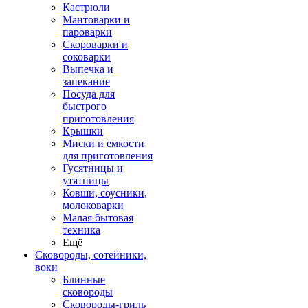
Кастрюли
Мантоварки и
пароварки
Скороварки и
соковарки
Выпечка и
запекание
Посуда для
быстрого
приготовления
Крышки
Миски и емкости
для приготовления
Гусятницы и
утятницы
Ковши, соусники,
молоковарки
Малая бытовая
техника
Ещё
Сковороды, сотейники,
воки
Блинные
сковороды
Сковороды-гриль