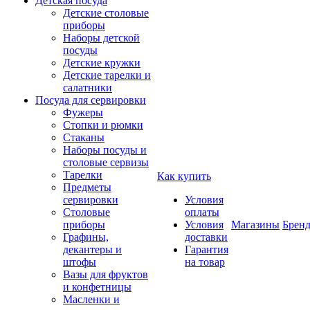
Детская посуда
Детские столовые
приборы
Наборы детской
посуды
Детские кружки
Детские тарелки и
салатники
Посуда для сервировки
Фужеры
Стопки и рюмки
Стаканы
Наборы посуды и
столовые сервизы
Тарелки
Как купить
Предметы
сервировки
Условия
Столовые
оплаты
приборы
Условия
Магазины
Брен
Графины,
доставки
декантеры и
Гарантия
штофы
на товар
Вазы для фруктов
и конфетницы
Масленки и