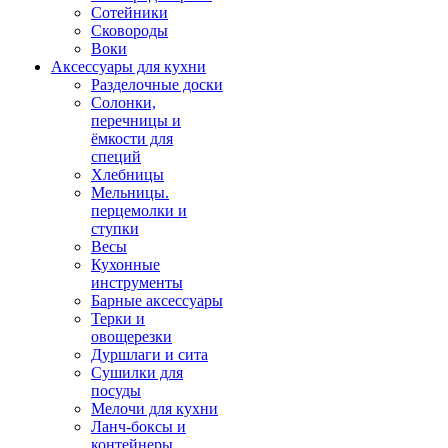
Сотейники
Сковороды
Воки
Аксессуары для кухни
Разделочные доски
Солонки,
перечницы и
ёмкости для
специй
Хлебницы
Мельницы.
перцемолки и
ступки
Весы
Кухонные
инструменты
Барные аксессуары
Терки и
овощерезки
Дуршлаги и сита
Сушилки для
посуды
Мелочи для кухни
Ланч-боксы и
контейнеры