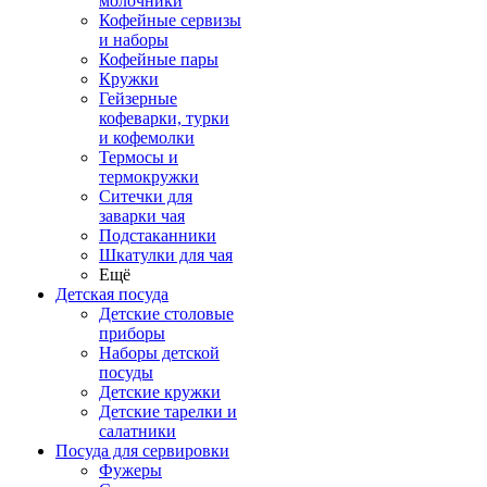
молочники
Кофейные сервизы
и наборы
Кофейные пары
Кружки
Гейзерные
кофеварки, турки
и кофемолки
Термосы и
термокружки
Ситечки для
заварки чая
Подстаканники
Шкатулки для чая
Ещё
Детская посуда
Детские столовые
приборы
Наборы детской
посуды
Детские кружки
Детские тарелки и
салатники
Посуда для сервировки
Фужеры