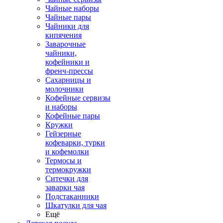
Чайные наборы
Чайные пары
Чайники для
кипячения
Заварочные
чайники,
кофейники и
френч-прессы
Сахарницы и
молочники
Кофейные сервизы
и наборы
Кофейные пары
Кружки
Гейзерные
кофеварки, турки
и кофемолки
Термосы и
термокружки
Ситечки для
заварки чая
Подстаканники
Шкатулки для чая
Ещё