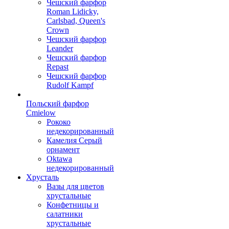
Чешский фарфор
Roman Lidicky,
Carlsbad, Queen's
Crown
Чешский фарфор
Leander
Чешский фарфор
Repast
Чешский фарфор
Rudolf Kampf
Польский фарфор
Сmielow
Рококо
недекорированный
Камелия Серый
орнамент
Oktawa
недекорированный
Хрусталь
Вазы для цветов
хрустальные
Конфетницы и
салатники
хрустальные