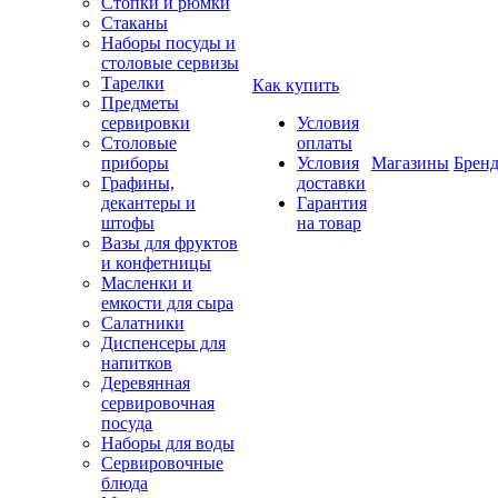
Стопки и рюмки
Стаканы
Наборы посуды и
столовые сервизы
Тарелки
Как купить
Предметы
сервировки
Условия
Столовые
оплаты
приборы
Условия
Магазины
Брен
Графины,
доставки
декантеры и
Гарантия
штофы
на товар
Вазы для фруктов
и конфетницы
Масленки и
емкости для сыра
Салатники
Диспенсеры для
напитков
Деревянная
сервировочная
посуда
Наборы для воды
Сервировочные
блюда