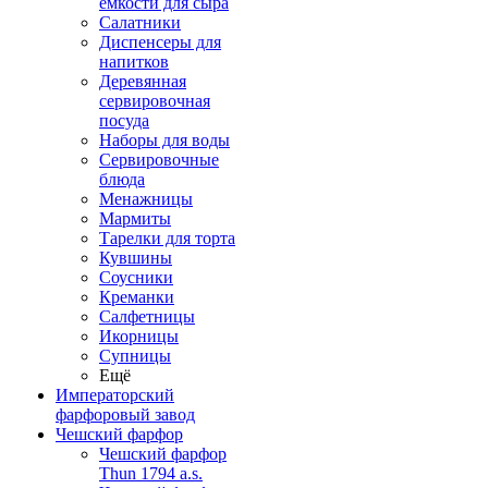
емкости для сыра
Салатники
Диспенсеры для
напитков
Деревянная
сервировочная
посуда
Наборы для воды
Сервировочные
блюда
Менажницы
Мармиты
Тарелки для торта
Кувшины
Соусники
Креманки
Салфетницы
Икорницы
Супницы
Ещё
Императорский
фарфоровый завод
Чешский фарфор
Чешский фарфор
Thun 1794 a.s.