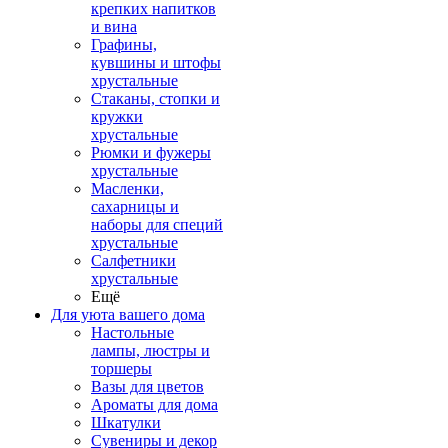
крепких напитков
и вина
Графины,
кувшины и штофы
хрустальные
Стаканы, стопки и
кружки
хрустальные
Рюмки и фужеры
хрустальные
Масленки,
сахарницы и
наборы для специй
хрустальные
Салфетники
хрустальные
Ещё
Для уюта вашего дома
Настольные
лампы, люстры и
торшеры
Вазы для цветов
Ароматы для дома
Шкатулки
Сувениры и декор