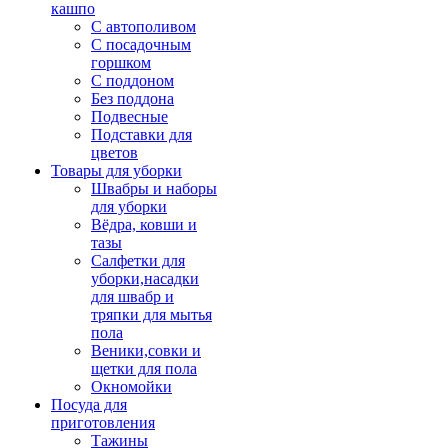
кашпо
С автополивом
С посадочным
горшком
С поддоном
Без поддона
Подвесные
Подставки для
цветов
Товары для уборки
Швабры и наборы
для уборки
Вёдра, ковши и
тазы
Салфетки для
уборки,насадки
для швабр и
тряпки для мытья
пола
Веники,совки и
щетки для пола
Окномойки
Посуда для
приготовления
Тажины