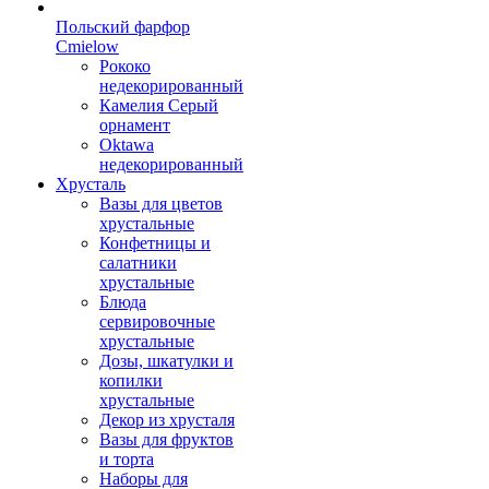
Польский фарфор
Сmielow
Рококо
недекорированный
Камелия Серый
орнамент
Oktawa
недекорированный
Хрусталь
Вазы для цветов
хрустальные
Конфетницы и
салатники
хрустальные
Блюда
сервировочные
хрустальные
Дозы, шкатулки и
копилки
хрустальные
Декор из хрусталя
Вазы для фруктов
и торта
Наборы для