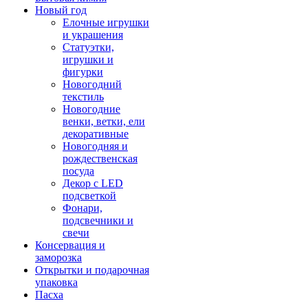
Новый год
Елочные игрушки
и украшения
Статуэтки,
игрушки и
фигурки
Новогодний
текстиль
Новогодние
венки, ветки, ели
декоративные
Новогодняя и
рождественская
посуда
Декор с LED
подсветкой
Фонари,
подсвечники и
свечи
Консервация и
заморозка
Открытки и подарочная
упаковка
Пасха