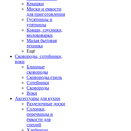
Крышки
Миски и емкости
для приготовления
Гусятницы и
утятницы
Ковши, соусники,
молоковарки
Малая бытовая
техника
Ещё
Сковороды, сотейники,
воки
Блинные
сковороды
Сковороды-гриль
Сотейники
Сковороды
Воки
Аксессуары для кухни
Разделочные доски
Солонки,
перечницы и
ёмкости для
специй
Хлебницы