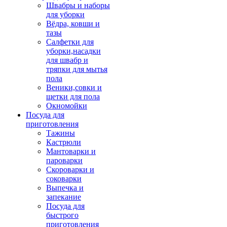
Швабры и наборы
для уборки
Вёдра, ковши и
тазы
Салфетки для
уборки,насадки
для швабр и
тряпки для мытья
пола
Веники,совки и
щетки для пола
Окномойки
Посуда для
приготовления
Тажины
Кастрюли
Мантоварки и
пароварки
Скороварки и
соковарки
Выпечка и
запекание
Посуда для
быстрого
приготовления