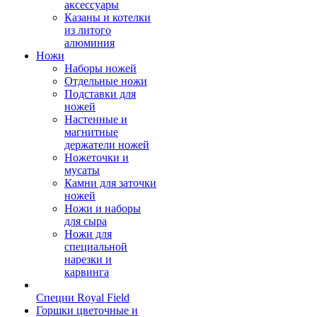
аксессуары
Казаны и котелки
из литого
алюминия
Ножи
Наборы ножей
Отдельные ножи
Подставки для
ножей
Настенные и
магнитные
держатели ножей
Ножеточки и
мусаты
Камни для заточки
ножей
Ножи и наборы
для сыра
Ножи для
специальной
нарезки и
карвинга
Специи Royal Field
Горшки цветочные и