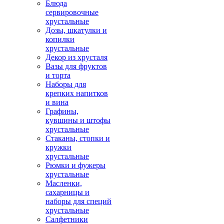
Блюда
сервировочные
хрустальные
Дозы, шкатулки и
копилки
хрустальные
Декор из хрусталя
Вазы для фруктов
и торта
Наборы для
крепких напитков
и вина
Графины,
кувшины и штофы
хрустальные
Стаканы, стопки и
кружки
хрустальные
Рюмки и фужеры
хрустальные
Масленки,
сахарницы и
наборы для специй
хрустальные
Салфетники