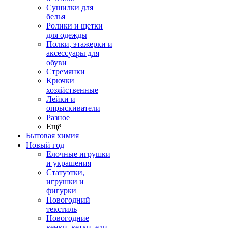
Сушилки для
белья
Ролики и щетки
для одежды
Полки, этажерки и
аксессуары для
обуви
Стремянки
Крючки
хозяйственные
Лейки и
опрыскиватели
Разное
Ещё
Бытовая химия
Новый год
Елочные игрушки
и украшения
Статуэтки,
игрушки и
фигурки
Новогодний
текстиль
Новогодние
венки, ветки, ели