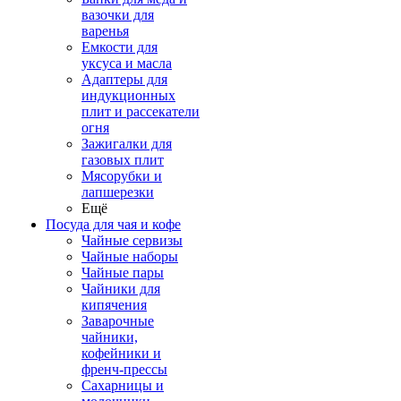
вазочки для
варенья
Емкости для
уксуса и масла
Адаптеры для
индукционных
плит и рассекатели
огня
Зажигалки для
газовых плит
Мясорубки и
лапшерезки
Ещё
Посуда для чая и кофе
Чайные сервизы
Чайные наборы
Чайные пары
Чайники для
кипячения
Заварочные
чайники,
кофейники и
френч-прессы
Сахарницы и