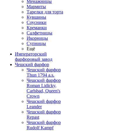
Менажницы
Мармиты
Тарелки для торта
Кувшины
Соусники
Креманки
Салфетницы
Икорницы
Супницы
Ещё
Императорский
фарфоровый завод
Чешский фарфор
Чешский фарфор
Thun 1794 a.s.
Чешский фарфор
Roman Lidicky,
Carlsbad, Queen's
Crown
Чешский фарфор
Leander
Чешский фарфор
Repast
Чешский фарфор
Rudolf Kampf