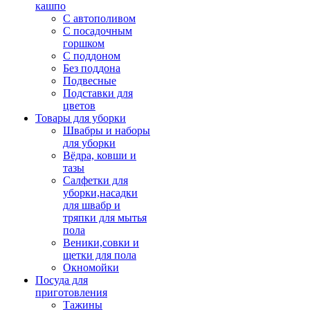
кашпо
С автополивом
С посадочным
горшком
С поддоном
Без поддона
Подвесные
Подставки для
цветов
Товары для уборки
Швабры и наборы
для уборки
Вёдра, ковши и
тазы
Салфетки для
уборки,насадки
для швабр и
тряпки для мытья
пола
Веники,совки и
щетки для пола
Окномойки
Посуда для
приготовления
Тажины