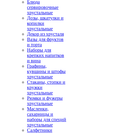
Блюда
сервировочные
хрустальные
Дозы, шкатулки и
копилки
хрустальные
Декор из хрусталя
Вазы для фруктов
и торта
Наборы для
крепких напитков
и вина
Графины,
кувшины и штофы
хрустальные
Стаканы, стопки и
кружки
хрустальные
Рюмки и фужеры
хрустальные
Масленки,
сахарницы и
наборы для специй
хрустальные
Салфетники