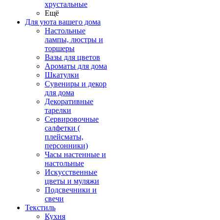
хрустальные
Ещё
Для уюта вашего дома
Настольные
лампы, люстры и
торшеры
Вазы для цветов
Ароматы для дома
Шкатулки
Сувениры и декор
для дома
Декоративные
тарелки
Сервировочные
салфетки (
плейсматы,
персонники)
Часы настенные и
настольные
Искусственные
цветы и муляжи
Подсвечники и
свечи
Текстиль
Кухня