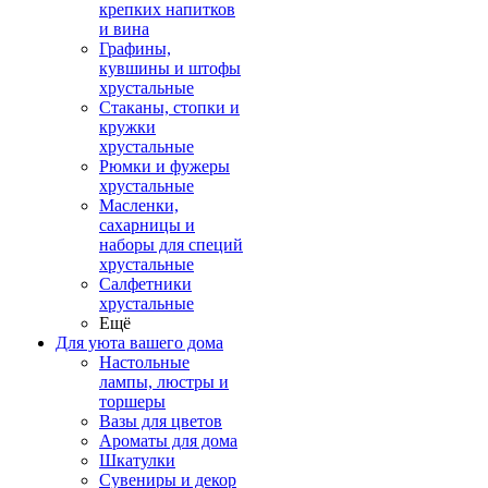
крепких напитков
и вина
Графины,
кувшины и штофы
хрустальные
Стаканы, стопки и
кружки
хрустальные
Рюмки и фужеры
хрустальные
Масленки,
сахарницы и
наборы для специй
хрустальные
Салфетники
хрустальные
Ещё
Для уюта вашего дома
Настольные
лампы, люстры и
торшеры
Вазы для цветов
Ароматы для дома
Шкатулки
Сувениры и декор