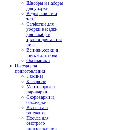
Швабры и наборы
для уборки
Вёдра, ковши и
тазы
Салфетки для
уборки,насадки
для швабр и
тряпки для мытья
пола
Веники,совки и
щетки для пола
Окномойки
Посуда для
приготовления
Тажины
Кастрюли
Мантоварки и
пароварки
Скороварки и
соковарки
Выпечка и
запекание
Посуда для
быстрого
приготовления