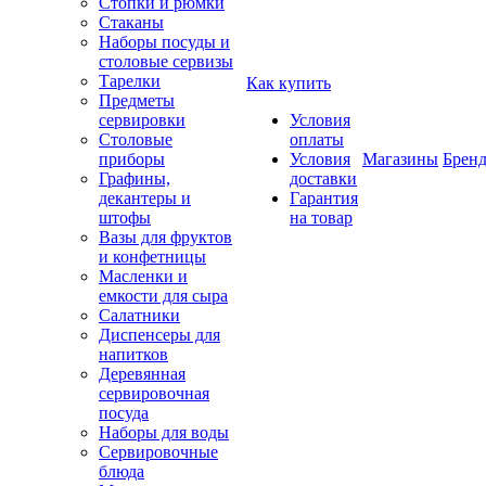
Стопки и рюмки
Стаканы
Наборы посуды и
столовые сервизы
Тарелки
Как купить
Предметы
сервировки
Условия
Столовые
оплаты
приборы
Условия
Магазины
Брен
Графины,
доставки
декантеры и
Гарантия
штофы
на товар
Вазы для фруктов
и конфетницы
Масленки и
емкости для сыра
Салатники
Диспенсеры для
напитков
Деревянная
сервировочная
посуда
Наборы для воды
Сервировочные
блюда