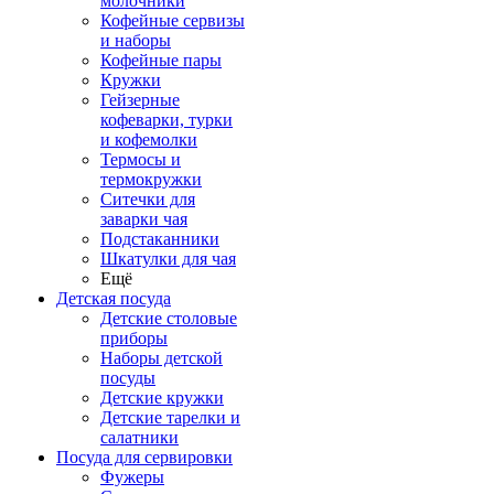
молочники
Кофейные сервизы
и наборы
Кофейные пары
Кружки
Гейзерные
кофеварки, турки
и кофемолки
Термосы и
термокружки
Ситечки для
заварки чая
Подстаканники
Шкатулки для чая
Ещё
Детская посуда
Детские столовые
приборы
Наборы детской
посуды
Детские кружки
Детские тарелки и
салатники
Посуда для сервировки
Фужеры