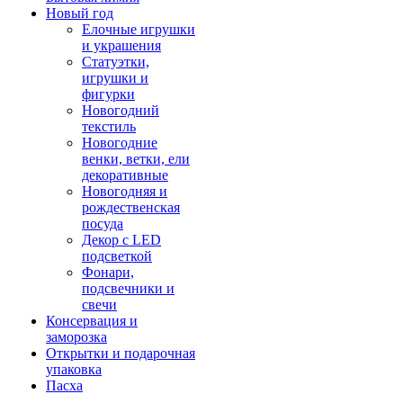
Новый год
Елочные игрушки
и украшения
Статуэтки,
игрушки и
фигурки
Новогодний
текстиль
Новогодние
венки, ветки, ели
декоративные
Новогодняя и
рождественская
посуда
Декор с LED
подсветкой
Фонари,
подсвечники и
свечи
Консервация и
заморозка
Открытки и подарочная
упаковка
Пасха