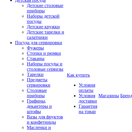
Детская посуда
Детские столовые
приборы
Наборы детской
посуды
Детские кружки
Детские тарелки и
салатники
Посуда для сервировки
Фужеры
Стопки и рюмки
Стаканы
Наборы посуды и
столовые сервизы
Тарелки
Как купить
Предметы
сервировки
Условия
Столовые
оплаты
приборы
Условия
Магазины
Брен
Графины,
доставки
декантеры и
Гарантия
штофы
на товар
Вазы для фруктов
и конфетницы
Масленки и