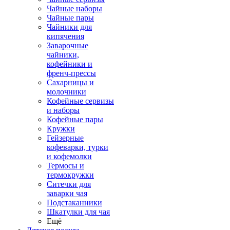
Чайные наборы
Чайные пары
Чайники для
кипячения
Заварочные
чайники,
кофейники и
френч-прессы
Сахарницы и
молочники
Кофейные сервизы
и наборы
Кофейные пары
Кружки
Гейзерные
кофеварки, турки
и кофемолки
Термосы и
термокружки
Ситечки для
заварки чая
Подстаканники
Шкатулки для чая
Ещё