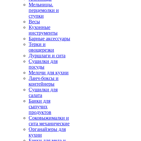
Мельницы.
перцемолки и
ступки
Весы
Кухонные
инструменты
Барные аксессуары
Терки и
овощерезки
Дуршлаги и сита
Сушилки для
посуды
Мелочи для кухни
Ланч-боксы и
контейнеры
Сушилки для
салата
Банки для
сыпучих
продуктов
Соковыжималки и
сита механические
Органайзеры для
кухни
Банки для меда и