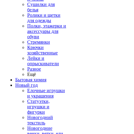
Сушилки для
белья
Ролики и щетки
для одежды
Полки, этажерки и
аксессуары для
обуви
Стремянки
Крючки
хозяйственные
Лейки и
опрыскиватели
Разное
Ещё
Бытовая химия
Новый год
Елочные игрушки
и украшения
Статуэтки,
игрушки и
фигурки
Новогодний
текстиль
Новогодние
венки, ветки, ели