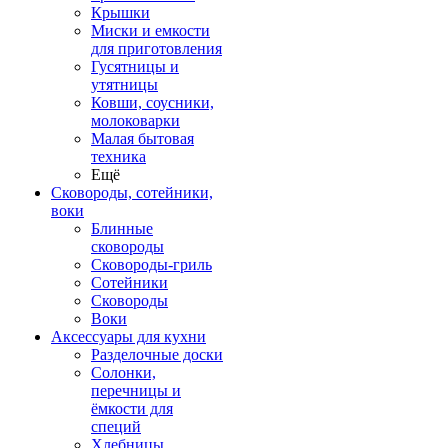
Крышки
Миски и емкости
для приготовления
Гусятницы и
утятницы
Ковши, соусники,
молоковарки
Малая бытовая
техника
Ещё
Сковороды, сотейники,
воки
Блинные
сковороды
Сковороды-гриль
Сотейники
Сковороды
Воки
Аксессуары для кухни
Разделочные доски
Солонки,
перечницы и
ёмкости для
специй
Хлебницы