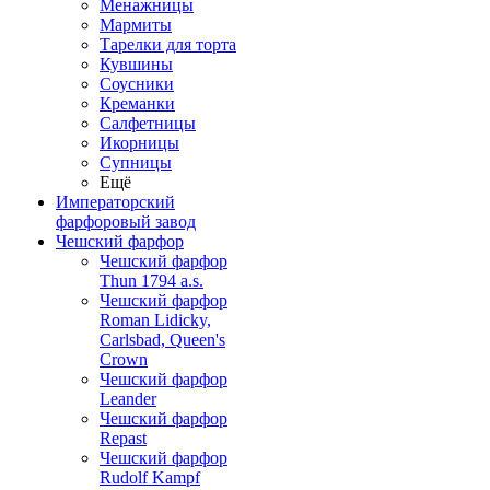
Менажницы
Мармиты
Тарелки для торта
Кувшины
Соусники
Креманки
Салфетницы
Икорницы
Супницы
Ещё
Императорский
фарфоровый завод
Чешский фарфор
Чешский фарфор
Thun 1794 a.s.
Чешский фарфор
Roman Lidicky,
Carlsbad, Queen's
Crown
Чешский фарфор
Leander
Чешский фарфор
Repast
Чешский фарфор
Rudolf Kampf