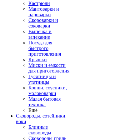
Кастрюли
Мантоварки и
пароварки
Скороварки и
соковарки
Выпечка и
запекание
Посуда для
быстрого
приготовления
Крышки
Миски и емкости
для приготовления
Гусятницы и
утятницы
Ковши, соусники,
молоковарки
Малая бытовая
техника
Ещё
Сковороды, сотейники,
воки
Блинные
сковороды
Сковороды-гриль