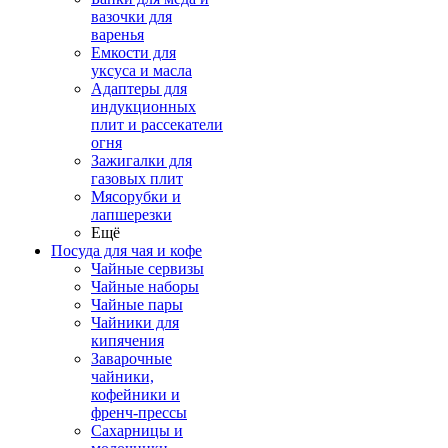
вазочки для
варенья
Емкости для
уксуса и масла
Адаптеры для
индукционных
плит и рассекатели
огня
Зажигалки для
газовых плит
Мясорубки и
лапшерезки
Ещё
Посуда для чая и кофе
Чайные сервизы
Чайные наборы
Чайные пары
Чайники для
кипячения
Заварочные
чайники,
кофейники и
френч-прессы
Сахарницы и