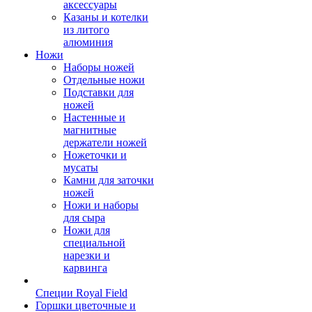
аксессуары
Казаны и котелки
из литого
алюминия
Ножи
Наборы ножей
Отдельные ножи
Подставки для
ножей
Настенные и
магнитные
держатели ножей
Ножеточки и
мусаты
Камни для заточки
ножей
Ножи и наборы
для сыра
Ножи для
специальной
нарезки и
карвинга
Специи Royal Field
Горшки цветочные и