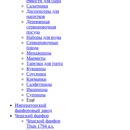
емкости для сыра
Салатники
Диспенсеры для
напитков
Деревянная
сервировочная
посуда
Наборы для воды
Сервировочные
блюда
Менажницы
Мармиты
Тарелки для торта
Кувшины
Соусники
Креманки
Салфетницы
Икорницы
Супницы
Ещё
Императорский
фарфоровый завод
Чешский фарфор
Чешский фарфор
Thun 1794 a.s.