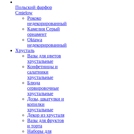
Польский фарфор
Сmielow
Рококо
недекорированный
Камелия Серый
орнамент
Oktawa
недекорированный
Хрусталь
Вазы для цветов
хрустальные
Конфетницы и
салатники
хрустальные
Блюда
сервировочные
хрустальные
Дозы, шкатулки и
копилки
хрустальные
Декор из хрусталя
Вазы для фруктов
и торта
Наборы для