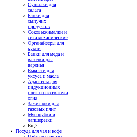
Сушилки для
салата
Банки для
сыпучих
продуктов
Соковыжималки и
сита механические
Органайзеры для
кухни
Банки для меда и
вазочки для
варенья
Емкости для
уксуса и масла
Адаптеры для
индукционных
плит и рассекатели
огня
Зажигалки для
газовых плит
Мясорубки и
лапшерезки
Ещё
Посуда для чая и кофе
Чайные сервизы