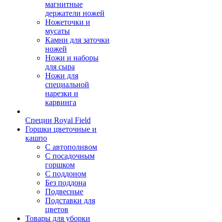
магнитные
держатели ножей
Ножеточки и
мусаты
Камни для заточки
ножей
Ножи и наборы
для сыра
Ножи для
специальной
нарезки и
карвинга
Специи Royal Field
Горшки цветочные и
кашпо
С автополивом
С посадочным
горшком
С поддоном
Без поддона
Подвесные
Подставки для
цветов
Товары для уборки