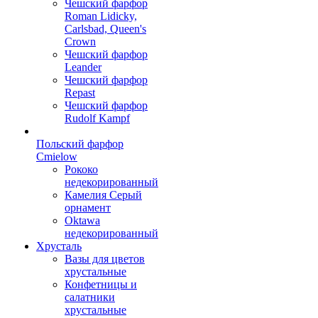
Чешский фарфор
Roman Lidicky,
Carlsbad, Queen's
Crown
Чешский фарфор
Leander
Чешский фарфор
Repast
Чешский фарфор
Rudolf Kampf
Польский фарфор
Сmielow
Рококо
недекорированный
Камелия Серый
орнамент
Oktawa
недекорированный
Хрусталь
Вазы для цветов
хрустальные
Конфетницы и
салатники
хрустальные