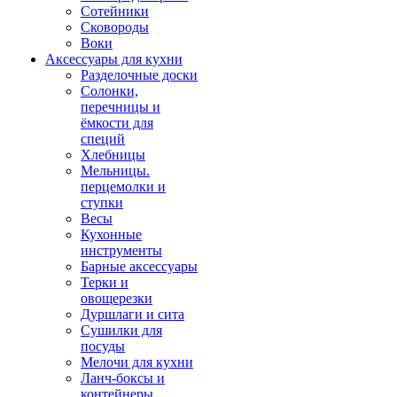
Сотейники
Сковороды
Воки
Аксессуары для кухни
Разделочные доски
Солонки,
перечницы и
ёмкости для
специй
Хлебницы
Мельницы.
перцемолки и
ступки
Весы
Кухонные
инструменты
Барные аксессуары
Терки и
овощерезки
Дуршлаги и сита
Сушилки для
посуды
Мелочи для кухни
Ланч-боксы и
контейнеры